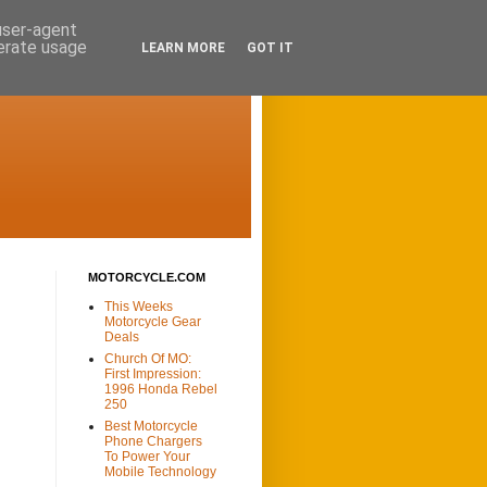
 user-agent
nerate usage
LEARN MORE
GOT IT
MOTORCYCLE.COM
This Weeks
Motorcycle Gear
Deals
Church Of MO:
First Impression:
1996 Honda Rebel
250
Best Motorcycle
Phone Chargers
To Power Your
Mobile Technology