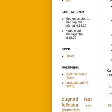
Lis
kart
FAST PROGRAM
Medlemsmøtet: 1.
mandag hver
måned kl.18.30
Klubbkveld:
Tirsdager fra
kl.18.00
SIDER
Linker
MULTIMEDIA
Kal
hmck bildearkiv
vik
(flickr)
hmck bildearkiv2
(flickr2)
Pu
Ka
dugnad
fest
fellestur
info
Ny
grenserittet