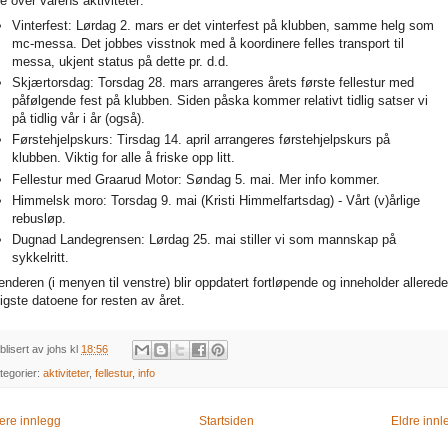
te over vårens aktiviteter:
Vinterfest: Lørdag 2. mars er det vinterfest på klubben, samme helg som
mc-messa. Det jobbes visstnok med å koordinere felles transport til
messa, ukjent status på dette pr. d.d.
Skjærtorsdag: Torsdag 28. mars arrangeres årets første fellestur med
påfølgende fest på klubben. Siden påska kommer relativt tidlig satser vi
på tidlig vår i år (også).
Førstehjelpskurs: Tirsdag 14. april arrangeres førstehjelpskurs på
klubben. Viktig for alle å friske opp litt.
Fellestur med Graarud Motor: Søndag 5. mai. Mer info kommer.
Himmelsk moro: Torsdag 9. mai (Kristi Himmelfartsdag) - Vårt (v)årlige
rebusløp.
Dugnad Landegrensen: Lørdag 25. mai stiller vi som mannskap på
sykkelritt.
enderen (i menyen til venstre) blir oppdatert fortløpende og inneholder allered
tigste datoene for resten av året.
blisert av
johs
kl
18:56
tegorier:
aktiviteter
,
fellestur
,
info
ere innlegg
Startsiden
Eldre innl