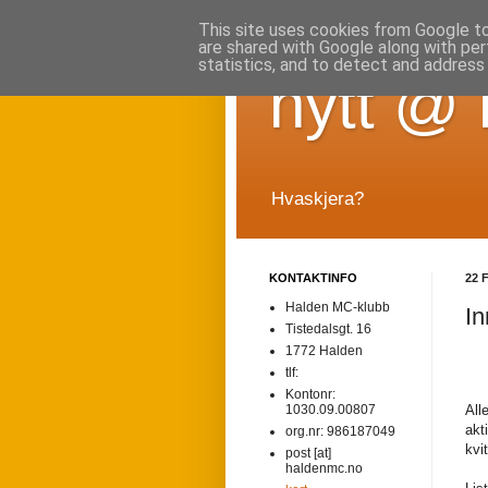
This site uses cookies from Google to 
are shared with Google along with per
statistics, and to detect and address
nytt @
Hvaskjera?
KONTAKTINFO
22 
Halden MC-klubb
In
Tistedalsgt. 16
1772 Halden
tlf:
Kontonr:
All
1030.09.00807
akt
org.nr: 986187049
kvi
post [at]
haldenmc.no