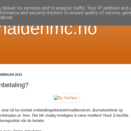
deliver its services and to analyze traffic. Your IP address and
formance and security metrics to ensure quality of service, ge
 abuse.
 haldenmc.no
FEBRUAR 2013
nbetaling?
e skal nå ha mottatt innbetalingsblankett/medlemskort, årsmøtereferat og
ivitetsplan pr. brev. Det blir stadig rimeligere å være medlem! Husk å bestille
tteringsoblat når du betaler.