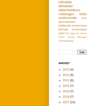
rebusløp
aktiviteter
sikkerhetskurs
rudskogen
bilder
medlemsmøte
kurs
grasrotandelen
klubbkveld
konkurranse
årsmøte
presentasjon
sport
foto
ggp
mc-messe
nmcu
racing
tilhenger
veifelleskjema
ARKIVET
►
2023
(4)
►
2022
(9)
►
2021
(6)
►
2020
(7)
►
2019
(7)
►
2018
(7)
►
2017
(10)