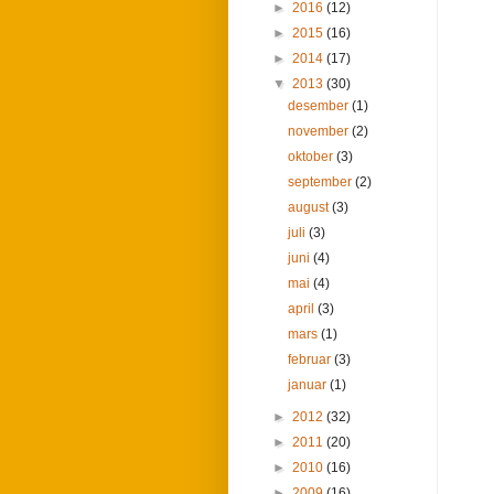
►
2016
(12)
►
2015
(16)
►
2014
(17)
▼
2013
(30)
desember
(1)
november
(2)
oktober
(3)
september
(2)
august
(3)
juli
(3)
juni
(4)
mai
(4)
april
(3)
mars
(1)
februar
(3)
januar
(1)
►
2012
(32)
►
2011
(20)
►
2010
(16)
►
2009
(16)