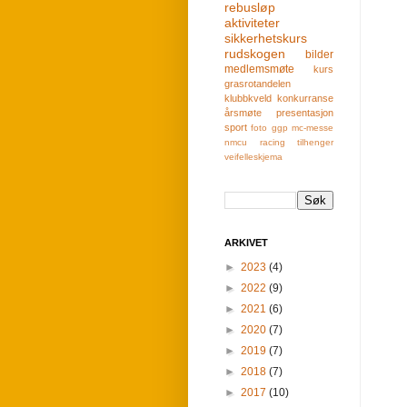
rebusløp
aktiviteter
sikkerhetskurs
rudskogen
bilder
medlemsmøte
kurs
grasrotandelen
klubbkveld
konkurranse
årsmøte
presentasjon
sport
foto
ggp
mc-messe
nmcu
racing
tilhenger
veifelleskjema
ARKIVET
►
2023
(4)
►
2022
(9)
►
2021
(6)
►
2020
(7)
►
2019
(7)
►
2018
(7)
►
2017
(10)