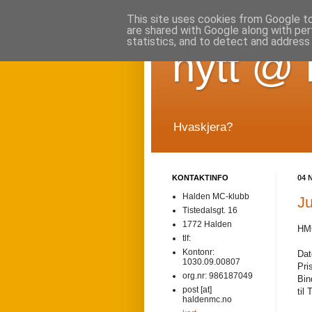
This site uses cookies from Google to 
are shared with Google along with per
statistics, and to detect and address
nytt @
Hvaskjera?
KONTAKTINFO
04 
Halden MC-klubb
Ju
Tistedalsgt. 16
1772 Halden
HMC
tlf:
Kontonr:
Dat
1030.09.00807
Pri
org.nr: 986187049
Bin
post [at]
til
haldenmc.no