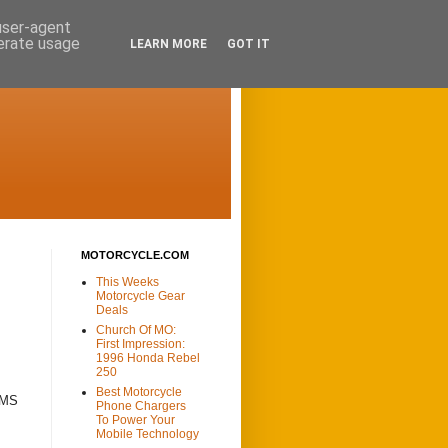
 user-agent
nerate usage
LEARN MORE
GOT IT
MOTORCYCLE.COM
This Weeks
Motorcycle Gear
Deals
Church Of MO:
First Impression:
1996 Honda Rebel
250
Best Motorcycle
SMS
Phone Chargers
To Power Your
Mobile Technology