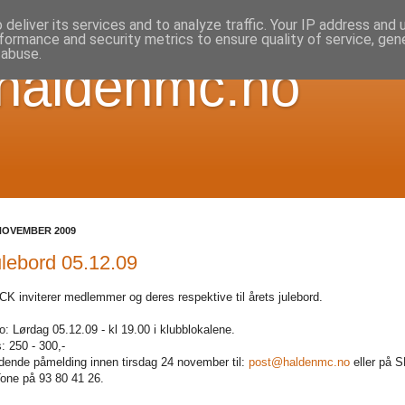
deliver its services and to analyze traffic. Your IP address and
formance and security metrics to ensure quality of service, ge
 abuse.
 haldenmc.no
NOVEMBER 2009
lebord 05.12.09
K inviterer medlemmer og deres respektive til årets julebord.
o: Lørdag 05.12.09 - kl 19.00 i klubblokalene.
s: 250 - 300,-
dende påmelding innen tirsdag 24 november til:
post@haldenmc.no
eller på 
 Tone på 93 80 41 26.