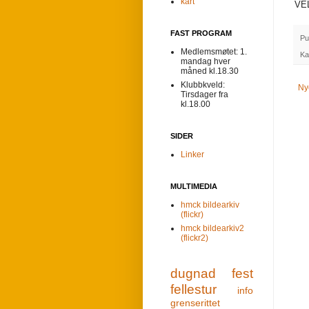
kart
VE
FAST PROGRAM
Pu
Medlemsmøtet: 1.
Ka
mandag hver
måned kl.18.30
Klubbkveld:
Ny
Tirsdager fra
kl.18.00
SIDER
Linker
MULTIMEDIA
hmck bildearkiv
(flickr)
hmck bildearkiv2
(flickr2)
dugnad
fest
fellestur
info
grenserittet