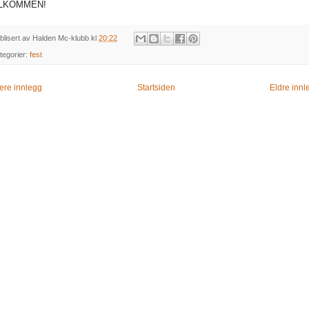
LKOMMEN!
blisert av
Halden Mc-klubb
kl
20:22
tegorier:
fest
ere innlegg
Startsiden
Eldre innl