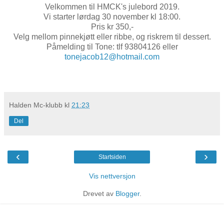
Velkommen til HMCK's julebord 2019.
Vi starter lørdag 30 november kl 18:00.
Pris kr 350,-
Velg mellom pinnekjøtt eller ribbe, og riskrem til dessert.
Påmelding til Tone: tlf 93804126 eller
tonejacob12@hotmail.com
Halden Mc-klubb
kl
21:23
Del
‹
›
Startsiden
Vis nettversjon
Drevet av
Blogger
.