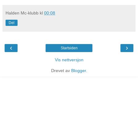
Halden Mc-klubb
kl
00:08
Del
‹
›
Startsiden
Vis nettversjon
Drevet av
Blogger
.